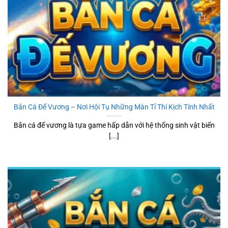
Bắn Cá Đế Vương – Nơi Hội Tụ Những Màn Tỉ Thí Kịch Tính Nhất
Bắn cá đế vương là tựa game hấp dẫn với hệ thống sinh vật biển
[...]