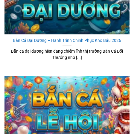
Bắn Cá Đại Dương – Hành Trình Chinh Phục Kho Báu 2026
Bắn cá đại dương hiện đang chiếm lĩnh thị trường Bắn Cá Đổi
Thưởng nhờ [...]