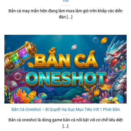
Vui
Bắn cá may mắn hiện đang làm mưa làm gió trên khắp các diễn
đàn [...]
Bắn Cá Oneshot – Bí Quyết Hạ Gục Mục Tiêu Với 1 Phát Bắn
Bắn cá oneshot là dòng game bắn cá nổi bật với cơ chế tiêu diệt
[...]