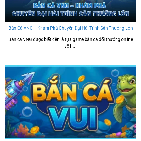
Bắn Cá VNG – Khám Phá Chuyến Đại Hải Trình Săn Thưởng Lớn
Bắn cá VNG được biết đến là tựa game bắn cá đổi thưởng online
vô [...]