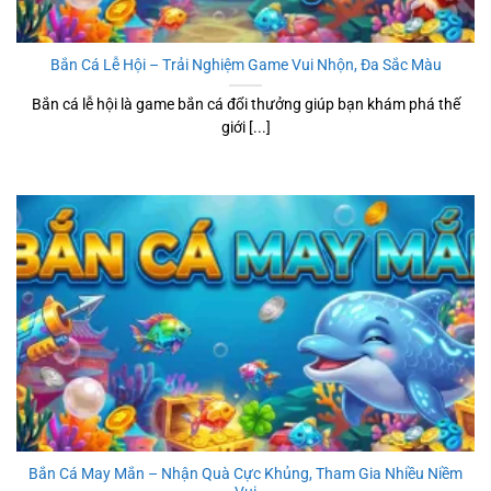
Bắn Cá Lễ Hội – Trải Nghiệm Game Vui Nhộn, Đa Sắc Màu
Bắn cá lễ hội là game bắn cá đổi thưởng giúp bạn khám phá thế
giới [...]
Bắn Cá May Mắn – Nhận Quà Cực Khủng, Tham Gia Nhiều Niềm