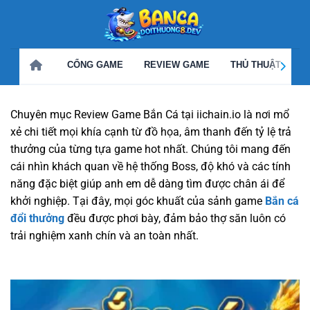
Bỏ
qua
nội
dung
CỔNG GAME
REVIEW GAME
THỦ THUẬT
Chuyên mục Review Game Bắn Cá tại iichain.io là nơi mổ
xẻ chi tiết mọi khía cạnh từ đồ họa, âm thanh đến tỷ lệ trả
thưởng của từng tựa game hot nhất. Chúng tôi mang đến
cái nhìn khách quan về hệ thống Boss, độ khó và các tính
năng đặc biệt giúp anh em dễ dàng tìm được chân ái để
khởi nghiệp. Tại đây, mọi góc khuất của sảnh game
Bắn cá
đổi thưởng
đều được phơi bày, đảm bảo thợ săn luôn có
trải nghiệm xanh chín và an toàn nhất.