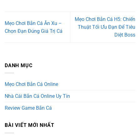
Mẹo Chơi Bắn Cá H5: Chiến
Mẹo Chơi Bắn Cá Ăn Xu –
Thuật Tối Ưu Đạn Để Tiêu
Chọn Đạn Đúng Giá Trị Cá
Diệt Boss
DANH MỤC
Mẹo Chơi Bắn Cá Online
Nhà Cái Bắn Cá Online Uy Tín
Review Game Bắn Cá
BÀI VIẾT MỚI NHẤT