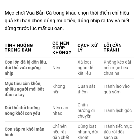
Mẹo chơi Vua Bắn Cá trong khâu chọn thời điểm chỉ hiệu
quả khi bạn chọn đúng mục tiêu, đúng nhịp ra tay và biết
dừng trước lúc mất xu oan.
CÓ NÊN
TÌNH HUỐNG
CÁCH XỬ
LỖI CẦN
CƯỚP
TRONG BÀN
LÝ
TRÁNH
KHÔNG?
Con lớn đã bị dồn lâu,
Xả loạt
Không kéo dài
đối thủ vừa ngừng
Nên
ngắn để
nếu mục tiêu
nhịp
kết liễu
chưa hạ
Mục tiêu còn khỏe,
Không
Quan sát
Tránh lao vào
nhiều người mới bắt
nên
thêm
quá sớm
đầu ra tay
Chặn
Đối thủ đổi hướng
Nên cân
hướng di
Tránh lệch góc
nòng khỏi con yếu
nhắc
chuyển
Chỉ nên
Dùng loạt
Tránh tiếc mục
Con sắp ra khỏi màn
nếu rất
nhanh, dứt
tiêu rồi đốt
hình
gần chết
khoát
sạch xu