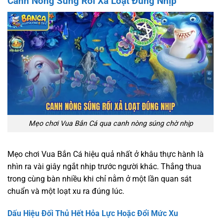
Canh Nòng Súng Rồi Xả Loạt Đúng Nhịp
Mẹo chơi Vua Bắn Cá qua canh nòng súng chờ nhịp
Mẹo chơi Vua Bắn Cá hiệu quả nhất ở khâu thực hành là
nhìn ra vài giây ngắt nhịp trước người khác. Thắng thua
trong cùng bàn nhiều khi chỉ nằm ở một lần quan sát
chuẩn và một loạt xu ra đúng lúc.
Dấu Hiệu Đối Thủ Hết Hỏa Lực Hoặc Đổi Mức Xu