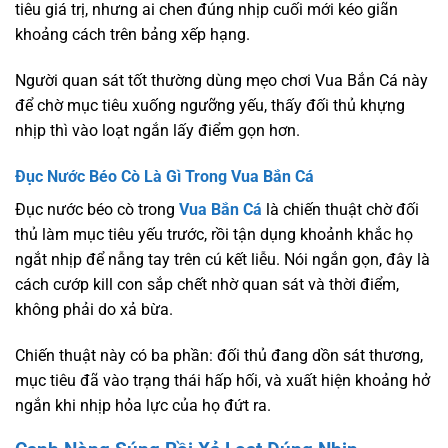
tiêu giá trị, nhưng ai chen đúng nhịp cuối mới kéo giãn
khoảng cách trên bảng xếp hạng.
Người quan sát tốt thường dùng mẹo chơi Vua Bắn Cá này
để chờ mục tiêu xuống ngưỡng yếu, thấy đối thủ khựng
nhịp thì vào loạt ngắn lấy điểm gọn hơn.
Đục Nước Béo Cò Là Gì Trong Vua Bắn Cá
Đục nước béo cò trong
Vua Bắn Cá
là chiến thuật chờ đối
thủ làm mục tiêu yếu trước, rồi tận dụng khoảnh khắc họ
ngắt nhịp để nẫng tay trên cú kết liễu. Nói ngắn gọn, đây là
cách cướp kill con sắp chết nhờ quan sát và thời điểm,
không phải do xả bừa.
Chiến thuật này có ba phần: đối thủ đang dồn sát thương,
mục tiêu đã vào trạng thái hấp hối, và xuất hiện khoảng hở
ngắn khi nhịp hỏa lực của họ đứt ra.