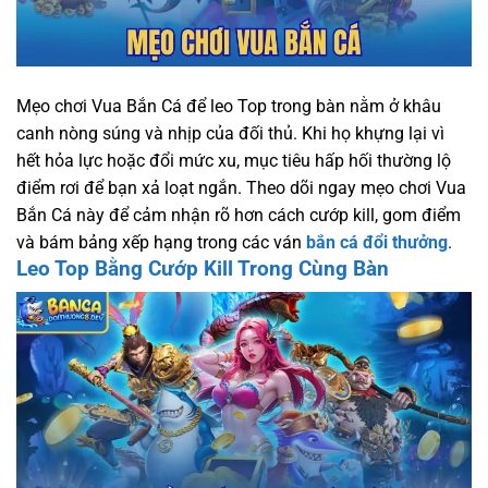
Mẹo chơi Vua Bắn Cá để leo Top trong bàn nằm ở khâu
canh nòng súng và nhịp của đối thủ. Khi họ khựng lại vì
hết hỏa lực hoặc đổi mức xu, mục tiêu hấp hối thường lộ
điểm rơi để bạn xả loạt ngắn. Theo dõi ngay mẹo chơi Vua
Bắn Cá này để cảm nhận rõ hơn cách cướp kill, gom điểm
và bám bảng xếp hạng trong các ván
bắn cá đổi thưởng
.
Leo Top Bằng Cướp Kill Trong Cùng Bàn