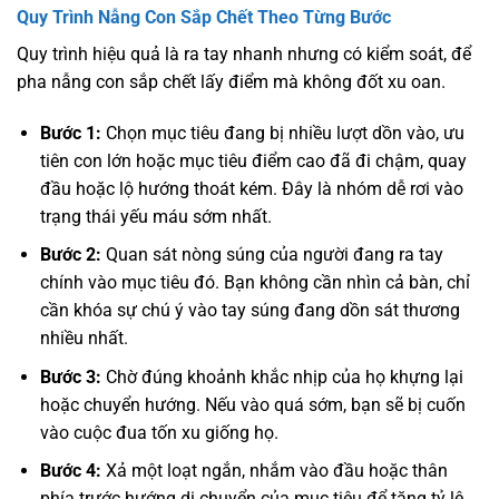
Quy Trình Nẫng Con Sắp Chết Theo Từng Bước
Quy trình hiệu quả là ra tay nhanh nhưng có kiểm soát, để
pha nẫng con sắp chết lấy điểm mà không đốt xu oan.
Bước 1:
Chọn mục tiêu đang bị nhiều lượt dồn vào, ưu
tiên con lớn hoặc mục tiêu điểm cao đã đi chậm, quay
đầu hoặc lộ hướng thoát kém. Đây là nhóm dễ rơi vào
trạng thái yếu máu sớm nhất.
Bước 2:
Quan sát nòng súng của người đang ra tay
chính vào mục tiêu đó. Bạn không cần nhìn cả bàn, chỉ
cần khóa sự chú ý vào tay súng đang dồn sát thương
nhiều nhất.
Bước 3:
Chờ đúng khoảnh khắc nhịp của họ khựng lại
hoặc chuyển hướng. Nếu vào quá sớm, bạn sẽ bị cuốn
vào cuộc đua tốn xu giống họ.
Bước 4:
Xả một loạt ngắn, nhắm vào đầu hoặc thân
phía trước hướng di chuyển của mục tiêu để tăng tỷ lệ