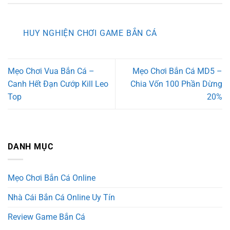
HUY NGHIỆN CHƠI GAME BẮN CÁ
Mẹo Chơi Vua Bắn Cá –
Mẹo Chơi Bắn Cá MD5 –
Canh Hết Đạn Cướp Kill Leo
Chia Vốn 100 Phần Dừng
Top
20%
DANH MỤC
Mẹo Chơi Bắn Cá Online
Nhà Cái Bắn Cá Online Uy Tín
Review Game Bắn Cá