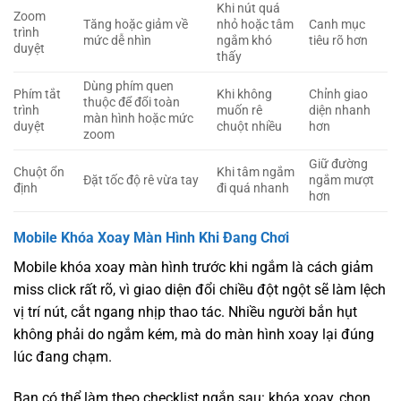
Khi nút quá
Zoom
Tăng hoặc giảm về
nhỏ hoặc tâm
Canh mục
trình
mức dễ nhìn
ngắm khó
tiêu rõ hơn
duyệt
thấy
Dùng phím quen
Phím tắt
Khi không
Chỉnh giao
thuộc để đổi toàn
trình
muốn rê
diện nhanh
màn hình hoặc mức
duyệt
chuột nhiều
hơn
zoom
Giữ đường
Chuột ổn
Khi tâm ngắm
Đặt tốc độ rê vừa tay
ngắm mượt
định
đi quá nhanh
hơn
Mobile Khóa Xoay Màn Hình Khi Đang Chơi
Mobile khóa xoay màn hình trước khi ngắm là cách giảm
miss click rất rõ, vì giao diện đổi chiều đột ngột sẽ làm lệch
vị trí nút, cắt ngang nhịp thao tác. Nhiều người bắn hụt
không phải do ngắm kém, mà do màn hình xoay lại đúng
lúc đang chạm.
Bạn có thể làm theo checklist ngắn sau: khóa xoay, chọn