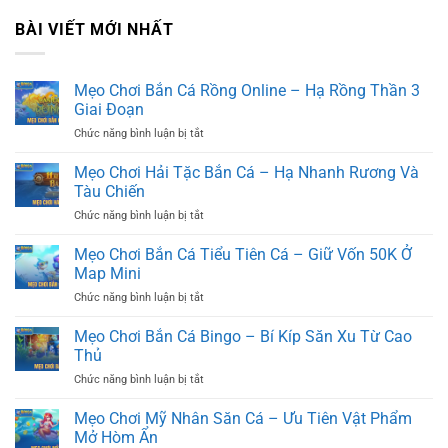
BÀI VIẾT MỚI NHẤT
Mẹo Chơi Bắn Cá Rồng Online – Hạ Rồng Thần 3
Giai Đoạn
Chức năng bình luận bị tắt
ở
Mẹo
Chơi
Mẹo Chơi Hải Tặc Bắn Cá – Hạ Nhanh Rương Và
Bắn
Tàu Chiến
Cá
Chức năng bình luận bị tắt
ở
Rồng
Mẹo
Online
Chơi
Mẹo Chơi Bắn Cá Tiểu Tiên Cá – Giữ Vốn 50K Ở
–
Hải
Hạ
Map Mini
Tặc
Rồng
Chức năng bình luận bị tắt
ở
Bắn
Thần
Mẹo
Cá
3
Chơi
Mẹo Chơi Bắn Cá Bingo – Bí Kíp Săn Xu Từ Cao
–
Giai
Bắn
Hạ
Thủ
Đoạn
Cá
Nhanh
Chức năng bình luận bị tắt
ở
Tiểu
Rương
Mẹo
Tiên
Và
Chơi
Mẹo Chơi Mỹ Nhân Săn Cá – Ưu Tiên Vật Phẩm
Cá
Tàu
Bắn
–
Mở Hòm Ẩn
Chiến
Cá