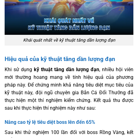
Khái quát nhất về kỹ thuật tăng dần lượng đạn
Hiệu quả của kỹ thuật tăng dần lượng đạn
Khi sử dụng
kỹ thuật tăng dần lượng đạn
, nhiều hội viên
mới thường hoang mang về tính hiệu quả của phương
pháp này. Để chứng minh khả năng tiêu diệt mục tiêu của
kỹ thuật này, đội ngũ chuyên gia Bắn Cá Đổi Thưởng đã
thực hiện một thí nghiệm kiểm chứng. Kết quả thu được
sau khi thực hiện thí nghiệm này như sau:
Nâng cao tỷ lệ tiêu diệt boss lên đến 65%
Sau khi thử nghiệm 100 lần đối với boss Rồng Vàng, kết