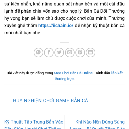
sự kiên nhẫn, khả năng quan sát nhạy bén và một cái đầu
lạnh để phân chia vốn sao cho hợp lý. Bắn Cá Đổi Thưởng
hy vọng bạn sẽ làm chủ được cuộc chơi của mình. Thường
xuyên ghé thăm
https://iichain.io/
để nhận kỹ thuật bắn cá
mới nhất bạn nhé
Bài viết này được đăng trong
Mẹo Chơi Bắn Cá Online
. Đánh dấu
liên kết
thường trực
.
HUY NGHIỆN CHƠI GAME BẮN CÁ
Kỹ Thuật Tập Trung Bắn Vào
Khi Nào Nên Dùng Súng