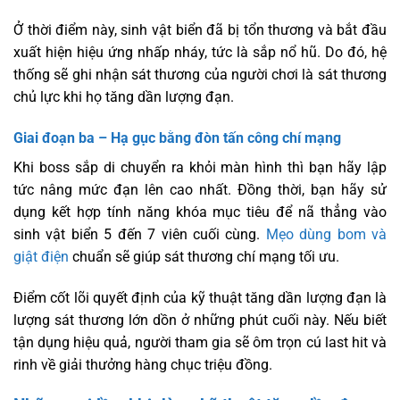
Ở thời điểm này, sinh vật biển đã bị tổn thương và bắt đầu
xuất hiện hiệu ứng nhấp nháy, tức là sắp nổ hũ. Do đó, hệ
thống sẽ ghi nhận sát thương của người chơi là sát thương
chủ lực khi họ tăng dần lượng đạn.
Giai đoạn ba – Hạ gục bằng đòn tấn công chí mạng
Khi boss sắp di chuyển ra khỏi màn hình thì bạn hãy lập
tức nâng mức đạn lên cao nhất. Đồng thời, bạn hãy sử
dụng kết hợp tính năng khóa mục tiêu để nã thẳng vào
sinh vật biển 5 đến 7 viên cuối cùng.
Mẹo dùng bom và
giật điện
chuẩn sẽ giúp sát thương chí mạng tối ưu.
Điểm cốt lõi quyết định của kỹ thuật tăng dần lượng đạn là
lượng sát thương lớn dồn ở những phút cuối này. Nếu biết
tận dụng hiệu quả, người tham gia sẽ ôm trọn cú last hit và
rinh về giải thưởng hàng chục triệu đồng.