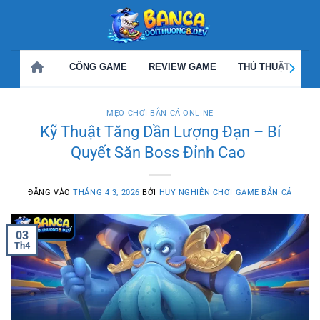
Bỏ
qua
nội
dung
CỔNG GAME
REVIEW GAME
THỦ THUẬT
MẸO CHƠI BẮN CÁ ONLINE
Kỹ Thuật Tăng Dần Lượng Đạn – Bí
Quyết Săn Boss Đỉnh Cao
ĐĂNG VÀO
THÁNG 4 3, 2026
BỞI
HUY NGHIỆN CHƠI GAME BẮN CÁ
03
Th4