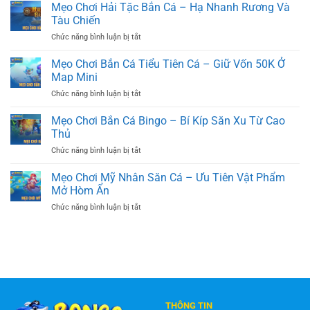
Chơi
Mẹo Chơi Hải Tặc Bắn Cá – Hạ Nhanh Rương Và
Bắn
Tàu Chiến
Cá
Chức năng bình luận bị tắt
ở
Rồng
Mẹo
Online
Chơi
Mẹo Chơi Bắn Cá Tiểu Tiên Cá – Giữ Vốn 50K Ở
–
Hải
Hạ
Map Mini
Tặc
Rồng
Chức năng bình luận bị tắt
ở
Bắn
Thần
Mẹo
Cá
3
Chơi
Mẹo Chơi Bắn Cá Bingo – Bí Kíp Săn Xu Từ Cao
–
Giai
Bắn
Hạ
Thủ
Đoạn
Cá
Nhanh
Chức năng bình luận bị tắt
ở
Tiểu
Rương
Mẹo
Tiên
Và
Chơi
Mẹo Chơi Mỹ Nhân Săn Cá – Ưu Tiên Vật Phẩm
Cá
Tàu
Bắn
–
Mở Hòm Ẩn
Chiến
Cá
Giữ
Chức năng bình luận bị tắt
ở
Bingo –
Vốn
Mẹo
Bí
50K
Chơi
Kíp
Ở
Mỹ
Săn
Map
Nhân
Xu
Mini
Săn
Từ
Cá
Cao
–
Thủ
Ưu
THÔNG TIN