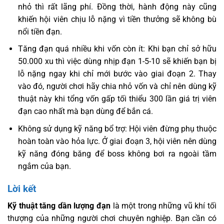
nhỏ thì rất lãng phí. Đồng thời, hành động này cũng
khiến hội viên chịu lỗ nặng vì tiền thưởng sẽ không bù
nổi tiền đạn.
Tăng đạn quá nhiều khi vốn còn ít: Khi bạn chỉ sở hữu
50.000 xu thì việc dùng nhịp đạn 1-5-10 sẽ khiến bạn bị
lỗ nặng ngay khi chỉ mới bước vào giai đoạn 2. Thay
vào đó, người chơi hãy chia nhỏ vốn và chỉ nên dùng kỹ
thuật này khi tổng vốn gấp tối thiểu 300 lần giá trị viên
đạn cao nhất mà bạn dùng để bắn cá.
Không sử dụng kỹ năng bổ trợ: Hội viên đừng phụ thuộc
hoàn toàn vào hỏa lực. Ở giai đoạn 3, hội viên nên dùng
kỹ năng đóng băng để boss không bơi ra ngoài tầm
ngắm của bạn.
Lời kết
Kỹ thuật tăng dần lượng đạn
là một trong những vũ khí tối
thượng của những người chơi chuyên nghiệp. Bạn cần có