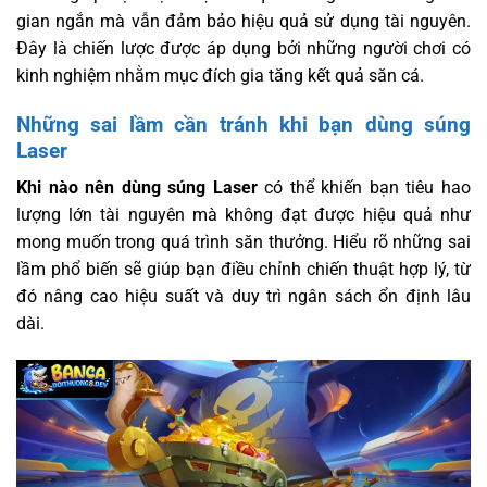
gian ngắn mà vẫn đảm bảo hiệu quả sử dụng tài nguyên.
Đây là chiến lược được áp dụng bởi những người chơi có
kinh nghiệm nhằm mục đích gia tăng kết quả săn cá.
Những sai lầm cần tránh khi bạn dùng súng
Laser
Khi nào nên dùng súng Laser
có thể khiến bạn tiêu hao
lượng lớn tài nguyên mà không đạt được hiệu quả như
mong muốn trong quá trình săn thưởng. Hiểu rõ những sai
lầm phổ biến sẽ giúp bạn điều chỉnh chiến thuật hợp lý, từ
đó nâng cao hiệu suất và duy trì ngân sách ổn định lâu
dài.