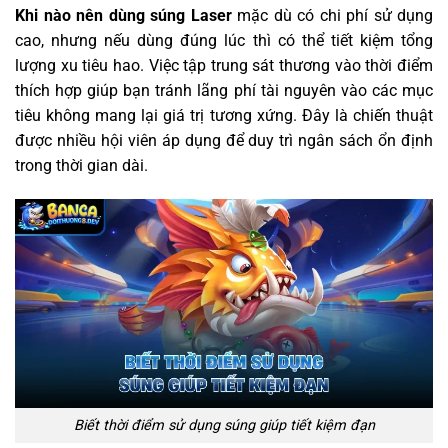
Khi nào nên dùng súng Laser
mặc dù có chi phí sử dụng
cao, nhưng nếu dùng đúng lúc thì có thể tiết kiệm tổng
lượng xu tiêu hao. Việc tập trung sát thương vào thời điểm
thích hợp giúp bạn tránh lãng phí tài nguyên vào các mục
tiêu không mang lại giá trị tương xứng. Đây là chiến thuật
được nhiều hội viên áp dụng để duy trì ngân sách ổn định
trong thời gian dài.
Biết thời điểm sử dụng súng giúp tiết kiệm đạn