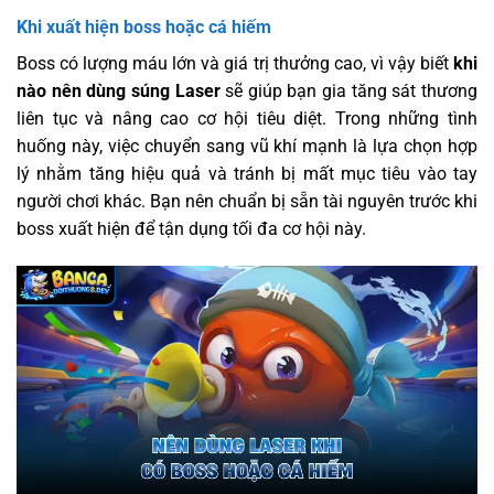
Khi xuất hiện boss hoặc cá hiếm
Boss có lượng máu lớn và giá trị thưởng cao, vì vậy biết
khi
nào nên dùng súng Laser
sẽ giúp bạn gia tăng sát thương
liên tục và nâng cao cơ hội tiêu diệt. Trong những tình
huống này, việc chuyển sang vũ khí mạnh là lựa chọn hợp
lý nhằm tăng hiệu quả và tránh bị mất mục tiêu vào tay
người chơi khác. Bạn nên chuẩn bị sẵn tài nguyên trước khi
boss xuất hiện để tận dụng tối đa cơ hội này.