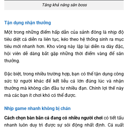
Tăng khả năng săn boss
Tận dụng nhận thưởng
Một trong những điểm hấp dẫn của sảnh đông là nhịp độ
tiêu diệt cá diễn ra liên tục, kéo theo hệ thống sinh ra mục
tiêu mới nhanh hơn. Kho vòng này lặp lại diễn ra dày đặc,
hội viên dễ dàng bắt gặp những thời điểm vàng để săn
thưởng.
Đặc biệt, trong nhiều trường hợp, bạn có thể tận dụng công
sức từ người khác để kết liễu cá lớn đúng lúc và nhận
thưởng mà không cần đầu tư nhiều đạn. Chính lợi thế này
mà các bạn ít chơi khó có thể được.
Nhịp game nhanh không bị chán
Cách chọn bàn bắn cá đang có nhiều người chơi
có tiết tấu
nhanh luôn duy trì được sự sôi động nhất định. Cá xuất