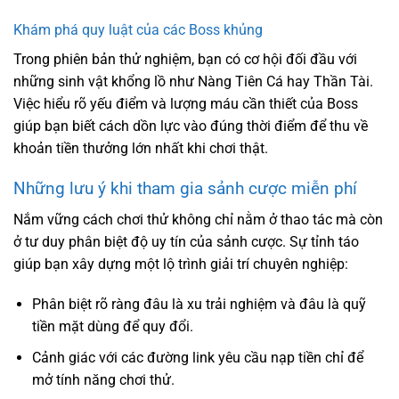
Khám phá quy luật của các Boss khủng
Trong phiên bản thử nghiệm, bạn có cơ hội đối đầu với
những sinh vật khổng lồ như Nàng Tiên Cá hay Thần Tài.
Việc hiểu rõ yếu điểm và lượng máu cần thiết của Boss
giúp bạn biết cách dồn lực vào đúng thời điểm để thu về
khoản tiền thưởng lớn nhất khi chơi thật.
Những lưu ý khi tham gia sảnh cược miễn phí
Nắm vững cách chơi thử không chỉ nằm ở thao tác mà còn
ở tư duy phân biệt độ uy tín của sảnh cược. Sự tỉnh táo
giúp bạn xây dựng một lộ trình giải trí chuyên nghiệp:
Phân biệt rõ ràng đâu là xu trải nghiệm và đâu là quỹ
tiền mặt dùng để quy đổi.
Cảnh giác với các đường link yêu cầu nạp tiền chỉ để
mở tính năng chơi thử.