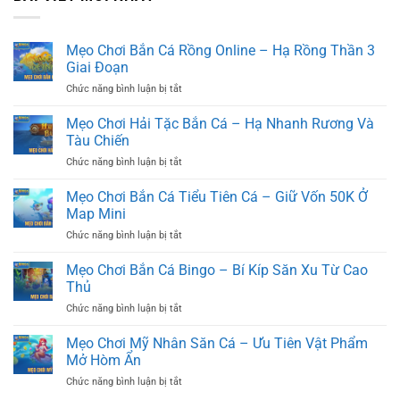
Mẹo Chơi Bắn Cá Rồng Online – Hạ Rồng Thần 3
Giai Đoạn
Chức năng bình luận bị tắt
ở
Mẹo
Chơi
Mẹo Chơi Hải Tặc Bắn Cá – Hạ Nhanh Rương Và
Bắn
Tàu Chiến
Cá
Chức năng bình luận bị tắt
ở
Rồng
Mẹo
Online
Chơi
Mẹo Chơi Bắn Cá Tiểu Tiên Cá – Giữ Vốn 50K Ở
–
Hải
Hạ
Map Mini
Tặc
Rồng
Chức năng bình luận bị tắt
ở
Bắn
Thần
Mẹo
Cá
3
Chơi
Mẹo Chơi Bắn Cá Bingo – Bí Kíp Săn Xu Từ Cao
–
Giai
Bắn
Hạ
Thủ
Đoạn
Cá
Nhanh
Chức năng bình luận bị tắt
ở
Tiểu
Rương
Mẹo
Tiên
Và
Chơi
Mẹo Chơi Mỹ Nhân Săn Cá – Ưu Tiên Vật Phẩm
Cá
Tàu
Bắn
–
Mở Hòm Ẩn
Chiến
Cá
Giữ
Chức năng bình luận bị tắt
ở
Bingo –
Vốn
Mẹo
Bí