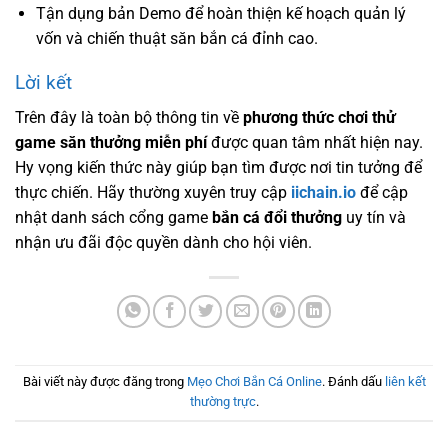
Tận dụng bản Demo để hoàn thiện kế hoạch quản lý
vốn và chiến thuật săn bắn cá đỉnh cao.
Lời kết
Trên đây là toàn bộ thông tin về
phương thức chơi thử
game săn thưởng miễn phí
được quan tâm nhất hiện nay.
Hy vọng kiến thức này giúp bạn tìm được nơi tin tưởng để
thực chiến. Hãy thường xuyên truy cập
iichain.io
để cập
nhật danh sách cổng game
bắn cá đổi thưởng
uy tín và
nhận ưu đãi độc quyền dành cho hội viên.
Bài viết này được đăng trong
Mẹo Chơi Bắn Cá Online
. Đánh dấu
liên kết
thường trực
.