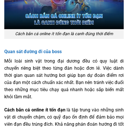
Cách bắn cá online ít tốn đạn là canh đúng thời điểm
Quan sát đường đi của boss
Mỗi loài sinh vật trong đại dương đều có quy luật di
chuyển riêng biệt theo từng đàn hoặc đơn lẻ. Việc dành
thời gian quan sát hướng bơi giúp bạn dự đoán điểm rơi
của đạn một cách chuẩn xác nhất. Bạn nên tránh việc đuổi
theo những mục tiêu chạy quá nhanh hoặc sắp biến mất
khỏi tầm mắt.
Cách bắn cá online ít tốn đạn
là tập trung vào những sinh
vật di chuyển chậm, có quỹ đạo ổn định để đảm bảo mọi
viên đạn đều trúng đích. Khả năng phán đoán hướng đi tốt