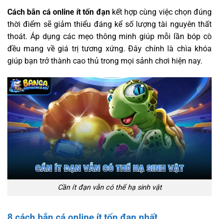
Cách bắn cá online ít tốn đạn
kết hợp cùng việc chọn đúng
thời điểm sẽ giảm thiểu đáng kể số lượng tài nguyên thất
thoát. Áp dụng các mẹo thông minh giúp mỗi lần bóp cò
đều mang về giá trị tương xứng. Đây chính là chìa khóa
giúp bạn trở thành cao thủ trong mọi sảnh chơi hiện nay.
Cần ít đạn vẫn có thể hạ sinh vật
8 cách bắn cá online ít tốn đạn nhất