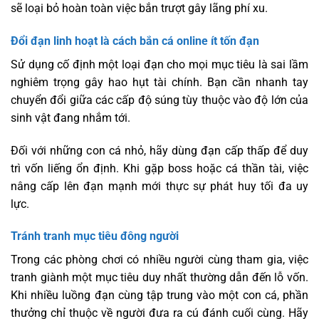
sẽ loại bỏ hoàn toàn việc bắn trượt gây lãng phí xu.
Đổi đạn linh hoạt là cách bắn cá online ít tốn đạn
Sử dụng cố định một loại đạn cho mọi mục tiêu là sai lầm
nghiêm trọng gây hao hụt tài chính. Bạn cần nhanh tay
chuyển đổi giữa các cấp độ súng tùy thuộc vào độ lớn của
sinh vật đang nhắm tới.
Đối với những con cá nhỏ, hãy dùng đạn cấp thấp để duy
trì vốn liếng ổn định. Khi gặp boss hoặc cá thần tài, việc
nâng cấp lên đạn mạnh mới thực sự phát huy tối đa uy
lực.
Tránh tranh mục tiêu đông người
Trong các phòng chơi có nhiều người cùng tham gia, việc
tranh giành một mục tiêu duy nhất thường dẫn đến lỗ vốn.
Khi nhiều luồng đạn cùng tập trung vào một con cá, phần
thưởng chỉ thuộc về người đưa ra cú đánh cuối cùng. Hãy