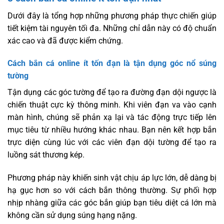
Dưới đây là tổng hợp những phương pháp thực chiến giúp
tiết kiệm tài nguyên tối đa. Những chỉ dẫn này có độ chuẩn
xác cao và đã được kiểm chứng.
Cách bắn cá online ít tốn đạn là tận dụng góc nổ súng
tường
Tận dụng các góc tường để tạo ra đường đạn dội ngược là
chiến thuật cực kỳ thông minh. Khi viên đạn va vào cạnh
màn hình, chúng sẽ phản xạ lại và tác động trực tiếp lên
mục tiêu từ nhiều hướng khác nhau. Bạn nên kết hợp bắn
trực diện cùng lúc với các viên đạn dội tường để tạo ra
luồng sát thương kép.
Phương pháp này khiến sinh vật chịu áp lực lớn, dễ dàng bị
hạ gục hơn so với cách bắn thông thường. Sự phối hợp
nhịp nhàng giữa các góc bắn giúp bạn tiêu diệt cá lớn mà
không cần sử dụng súng hạng nặng.