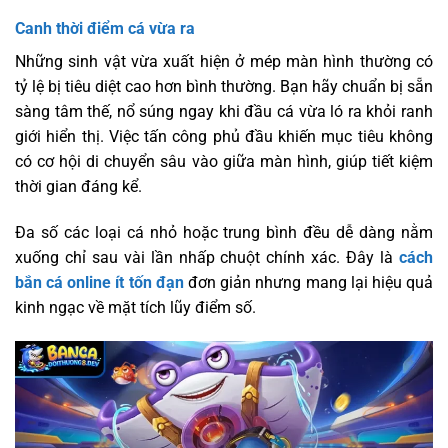
Canh thời điểm cá vừa ra
Những sinh vật vừa xuất hiện ở mép màn hình thường có
tỷ lệ bị tiêu diệt cao hơn bình thường. Bạn hãy chuẩn bị sẵn
sàng tâm thế, nổ súng ngay khi đầu cá vừa ló ra khỏi ranh
giới hiển thị. Việc tấn công phủ đầu khiến mục tiêu không
có cơ hội di chuyển sâu vào giữa màn hình, giúp tiết kiệm
thời gian đáng kể.
Đa số các loại cá nhỏ hoặc trung bình đều dễ dàng nằm
xuống chỉ sau vài lần nhấp chuột chính xác. Đây là
cách
bắn cá online ít tốn đạn
đơn giản nhưng mang lại hiệu quả
kinh ngạc về mặt tích lũy điểm số.