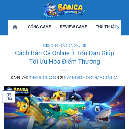
Bỏ
qua
nội
dung
CỔNG GAME
REVIEW GAME
THỦ THUẬT
MẸO CHƠI BẮN CÁ ONLINE
Cách Bắn Cá Online Ít Tốn Đạn Giúp
Tối Ưu Hóa Điểm Thưởng
ĐĂNG VÀO
THÁNG 4 3, 2026
BỞI
HUY NGHIỆN CHƠI GAME BẮN CÁ
03
Th4