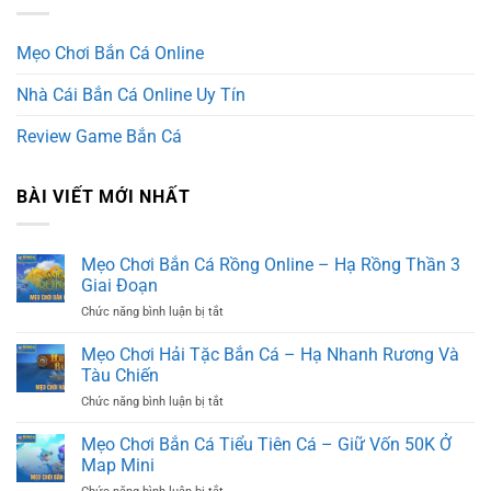
Mẹo Chơi Bắn Cá Online
Nhà Cái Bắn Cá Online Uy Tín
Review Game Bắn Cá
BÀI VIẾT MỚI NHẤT
Mẹo Chơi Bắn Cá Rồng Online – Hạ Rồng Thần 3
Giai Đoạn
Chức năng bình luận bị tắt
ở
Mẹo
Chơi
Mẹo Chơi Hải Tặc Bắn Cá – Hạ Nhanh Rương Và
Bắn
Tàu Chiến
Cá
Chức năng bình luận bị tắt
ở
Rồng
Mẹo
Online
Chơi
Mẹo Chơi Bắn Cá Tiểu Tiên Cá – Giữ Vốn 50K Ở
–
Hải
Hạ
Map Mini
Tặc
Rồng