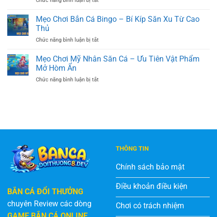
Chức năng bình luận bị tắt
ở
Bắn
Thần
Mẹo
Cá
3
Chơi
Mẹo Chơi Bắn Cá Bingo – Bí Kíp Săn Xu Từ Cao
–
Giai
Bắn
Hạ
Thủ
Đoạn
Cá
Nhanh
Chức năng bình luận bị tắt
ở
Tiểu
Rương
Mẹo
Tiên
Và
Chơi
Mẹo Chơi Mỹ Nhân Săn Cá – Ưu Tiên Vật Phẩm
Cá
Tàu
Bắn
–
Mở Hòm Ẩn
Chiến
Cá
Giữ
Chức năng bình luận bị tắt
ở
Bingo –
Vốn
Mẹo
Bí
50K
Chơi
Kíp
Ở
Mỹ
Săn
Map
Nhân
Xu
Mini
Săn
Từ
Cá
Cao
–
Thủ
Ưu
THÔNG TIN
Tiên
Vật
Chính sách bảo mật
Phẩm
Mở
Điều khoản điều kiện
Hòm
BẮN CÁ ĐỔI THƯỞNG
Ẩn
chuyên Review các dòng
Chơi có trách nhiệm
GAME BẮN CÁ ONLINE