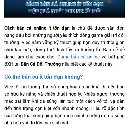
Cách bắn cá online ít tốn đạn l
à chủ đề được săn đón
hàng đầu bởi những người yêu thích dòng game giải trí đổi
thưởng. Việc nắm vững kỹ thuật giúp bạn duy trì thời gian
chơi lâu hơn, đồng thời tích lũy xu khổng lồ. Bạn sẽ dễ
dàng làm chủ cuộc chơi
Game bắn cá online
và bứt phá
BXH tại
Bắn Cá Đổi Thưởng
nếu biết các kỹ thuật này.
Có thể bắn cá ít tốn đạn không?
Việc tối ưu lượng đạn sử dụng hoàn toàn khả thi nếu bạn
sở hữu kỹ năng và chiến thuật hợp lý. Nhiều người thường
mắc sai lầm khi xả súng liên tục một cách vô tội vạ dẫn
đến tình trạng cạn kiệt vốn nhanh chóng. Hiểu rõ đặc tính
của từng loại súng giúp bạn điều chỉnh cường độ nổ súng
phù hợp với độ lớn của sinh vật.