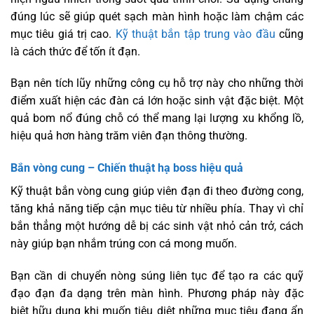
đúng lúc sẽ giúp quét sạch màn hình hoặc làm chậm các
mục tiêu giá trị cao.
Kỹ thuật bắn tập trung vào đầu
cũng
là cách thức để tốn ít đạn.
Bạn nên tích lũy những công cụ hỗ trợ này cho những thời
điểm xuất hiện các đàn cá lớn hoặc sinh vật đặc biệt. Một
quả bom nổ đúng chỗ có thể mang lại lượng xu khổng lồ,
hiệu quả hơn hàng trăm viên đạn thông thường.
Bắn vòng cung – Chiến thuật hạ boss hiệu quả
Kỹ thuật bắn vòng cung giúp viên đạn đi theo đường cong,
tăng khả năng tiếp cận mục tiêu từ nhiều phía. Thay vì chỉ
bắn thẳng một hướng dễ bị các sinh vật nhỏ cản trở, cách
này giúp bạn nhắm trúng con cá mong muốn.
Bạn cần di chuyển nòng súng liên tục để tạo ra các quỹ
đạo đạn đa dạng trên màn hình. Phương pháp này đặc
biệt hữu dụng khi muốn tiêu diệt những mục tiêu đang ẩn