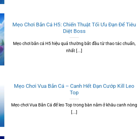
Mẹo Chơi Bắn Cá H5: Chiến Thuật Tối Ưu Đạn Để Tiêu
Diệt Boss
Mẹo chơi bắn cá H5 hiệu quả thường bắt đầu từ thao tác chuẩn,
nhất [...]
Mẹo Chơi Vua Bắn Cá – Canh Hết Đạn Cướp Kill Leo
Top
Mẹo chơi Vua Bắn Cá để leo Top trong bàn nằm ở khâu canh nòng
[...]