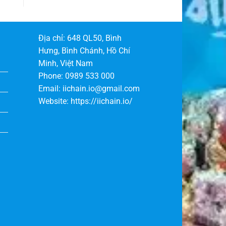
Địa chỉ: 648 QL50, Bình
Hưng, Bình Chánh, Hồ Chí
Minh, Việt Nam
Phone: 0989 533 000
Email:
iichain.io@gmail.com
Website: https://iichain.io/