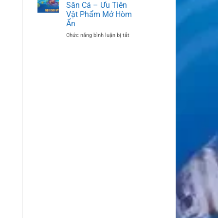
Bắn
Giữ
Săn Cá – Ưu Tiên
Cá
Vốn
Vật Phẩm Mở Hòm
Bingo –
50K
Ẩn
Bí
Ở
Kíp
Chức năng bình luận bị tắt
Map
ở
Săn
Mini
Mẹo
Xu
Chơi
Từ
Mỹ
Cao
Nhân
Thủ
Săn
Cá
–
Ưu
Tiên
Vật
Phẩm
Mở
Hòm
Ẩn