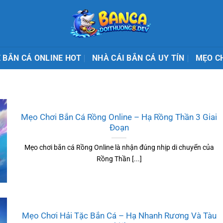
 BẮN CÁ ONLINE HOT
NHÀ CÁI BẮN CÁ UY TÍN
MẸO C
Mẹo Chơi Bắn Cá Rồng Online – Hạ Rồng Thần 3 Giai
Đoạn
Mẹo chơi bắn cá Rồng Online là nhận đúng nhịp di chuyển của
Rồng Thần [...]
Mẹo Chơi Hải Tặc Bắn Cá – Hạ Nhanh Rương Và Tàu