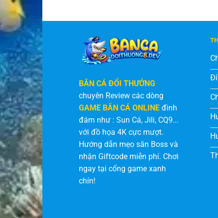
TH
Ch
Đi
BẮN CÁ ĐỔI THƯỞNG
chuyên Review các dòng
Ch
GAME BẮN CÁ ONLINE
đình
Hư
đám như : Sun Cá, Jili, CQ9...
với đồ họa 4K cực mượt.
Hư
Hướng dẫn mẹo săn Boss và
Th
nhận Giftcode miễn phí. Chơi
ngay tại cổng game xanh
chín!