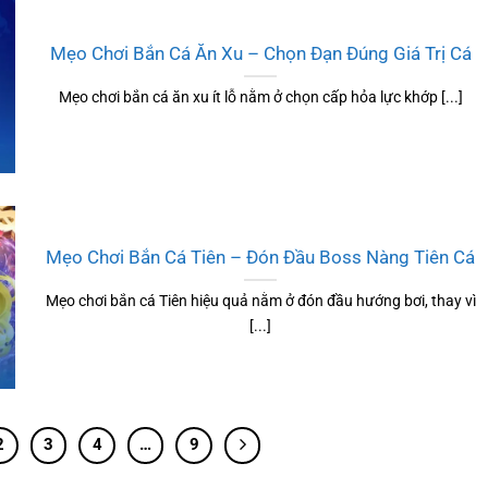
Mẹo Chơi Bắn Cá Ăn Xu – Chọn Đạn Đúng Giá Trị Cá
Mẹo chơi bắn cá ăn xu ít lỗ nằm ở chọn cấp hỏa lực khớp [...]
Mẹo Chơi Bắn Cá Tiên – Đón Đầu Boss Nàng Tiên Cá
Mẹo chơi bắn cá Tiên hiệu quả nằm ở đón đầu hướng bơi, thay vì
[...]
2
3
4
…
9