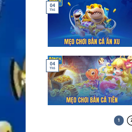
04
Th5
04
Th5
1